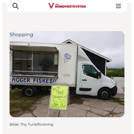
Shopping
Byer og steder
Inspirasjon
Events
Overnatting
Planlegg ferien
Bilde
:
Thy Turistforening