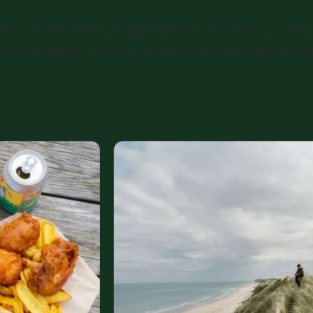
inn og la de neste par dage ha base i Thy. Nystrup Campin
er fra stranden. Det er perfekt når man vil ha naturen og