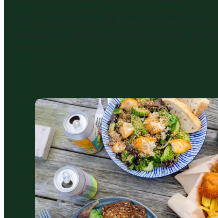
I har nu nået dagens mål:
Nystrup Camping.
Sjekke 
mooncars, minigolf, cykeludlejning og ligger 750 met
under huden.