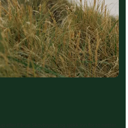
up eller Fårup Skovbrynet og sjekk inn for to netter.