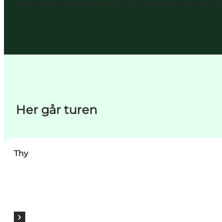
mens dere voksne kan nyte at ferien fortsatt bare så
Her går turen
Thy
Thy