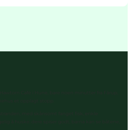
Hawtorn Café
i Hune, bare noen minutter fra Fårup,
skehus
et opplagt stopp.
 stranden, med skånsomt fanget fisk, enkle
gelig å huske: dere spiser godt, barna kan se båtene,