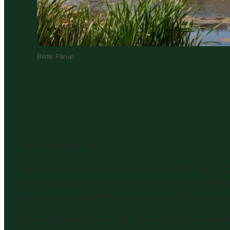
Bilde
:
Fårup
Dag 2: En Fårup dag
I dag er det bare å lene seg inn i feriestemningen 
magen, ispauser, favorittforlystelser og den gode føl
dagen som den kommer, uten å tenke for mye på lo
Når kvelden kommer, er det ekstra deilig å trekke til