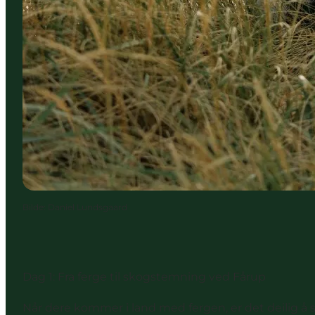
Bilde
:
Daniel Lundsgaard
Dag 1: Fra ferge til skogstemning ved Fårup
Når dere kommer i land med fergen, er det deilig å st