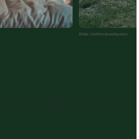
Bilde
:
VisitNordvestkysten
gene ferien gjerne bygger seg rundt: latter, sus i
 dere bor rett ved parken, er det ekstra enkelt å ta
er litt fortere enn vanlig, litt solvarme og fornøyde,