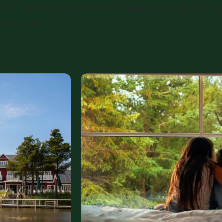
sen, spise middag i ro og mak i Fårups restaurant og la
 første dag.