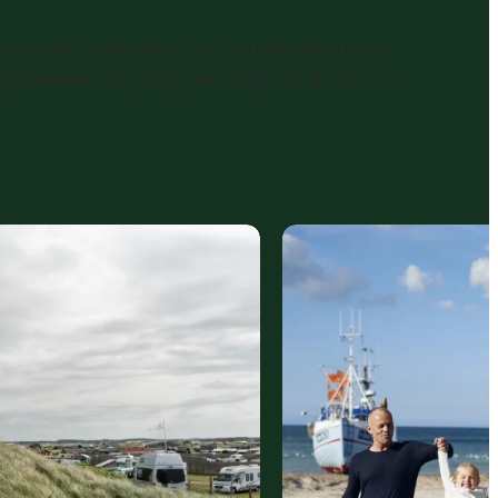
g ligger i Klitmøller, og har både legeplads,
 stranden tett på og den rolige surfkultur ind