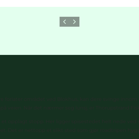
Forrige
Neste
ere forlater området ved Blokhus, kan dere svinge innom
på veien. Når det nærmer seg lunsj, er
Thorupstrand Fi
s
et opplagt stopp. Her ligger spisestedet helt nede ved
vet. Det er nettopp et slikt sted som gjør roadtripen hyg