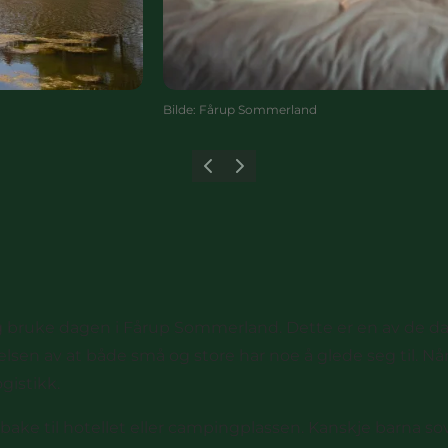
Bilde
:
Fårup Sommerland
Forrige
Neste
og bruke dagen i
Fårup Sommerland.
Dette er en av de da
elsen av at både små og store har noe å glede seg til. Når
gistikk.
bake til hotellet eller campingplassen. Kanskje barna sovn