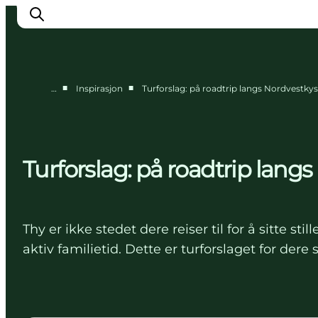
■
■
…
Inspirasjon
Turforslag: på roadtrip langs Nordvestky
Byer og steder
Inspirasjon
Events
Turforslag: på roadtrip lang
Overnatting
Planlegg ferien
Thy er ikke stedet dere reiser til for å sitte 
aktiv familietid. Dette er turforslaget for dere