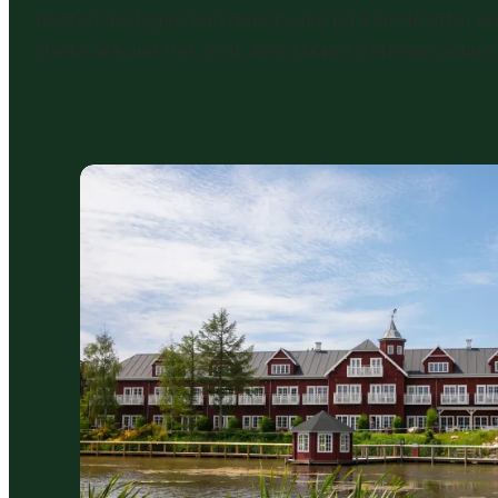
Resten av dagen kan dere bruke på å lande etter rei
starte akkurat her, er at dere slipper å stresse videre