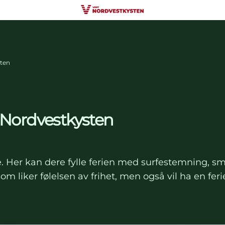
sten
s Nordvestkysten
stille. Her kan dere fylle ferien med surfestemnin
 som liker følelsen av frihet, men også vil ha en f