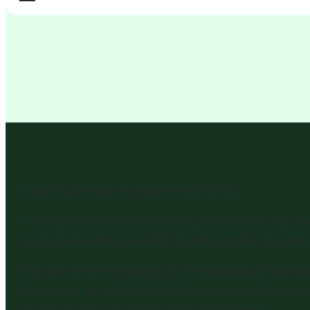
Dag 3: Kaffe, kystvei og ankomst til Thy
I dag går turen videre nordvestover mot Thy. Før d
og ta med kaffe og en BMO (surdeigsbolle med ost) 
Når det nærmer seg lunsj, er
Thorupstrand Fiskehu
fiskeretter og utsikt til de blå kutterne og Vesterha
og turen videre får et naturlig pust i bakken.