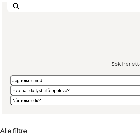
Byer og steder
Inspirasjon
Søk her ett
Events
Overnatting
Jeg reiser med …
Planlegg ferien
Hva har du lyst til å oppleve?
Når reiser du?
Jeg reiser med …
Hva har du lyst til å oppleve?
Når reiser du?
Alle filtre