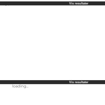
Velg periode
Vis resultater
Børn
Venner
Min virksomhed
Min partner
loading...
Mig selv
Vis resultater
loading...
Vis resultater
loading...
Vis resultater
loading...