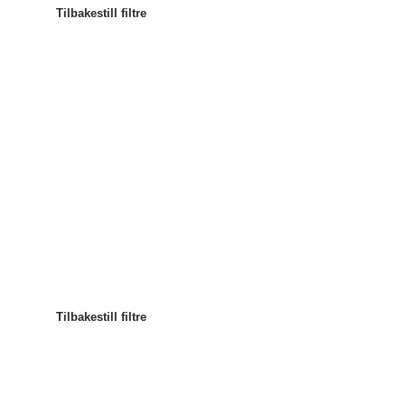
Tilbakestill filtre
Mest populære
Sorter etter
:
Tilbakestill filtre
Tilbakestill filtre
Tilbakestill filtre