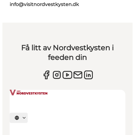
info@visitnordvestkysten.dk
Få litt av Nordvestkysten i
feeden din
Velg språk