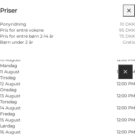
Priser
Besøk nettside
6 August
12:00 PM
Torsdag
03:00 PM
7 August
12:00 PM
Ponyridning
10 DKK
Fredag
03:00 PM
Pris for entré voksne
95 DKK
8 August
12:00 PM
Pris for entré børn 2-14 år
75 DKK
Lørdag
03:00 PM
Børn under 2 år
Gratis
9 August
12:00 PM
Søndag
03:00 PM
10 August
12:00 PM
Mandag
11 August
12:00 PM
Tirsdag
Få veibeskrivelse
12 August
12:00 PM
Onsdag
Lyngbyvej 86, Vittrup
13 August
12:00 PM
Torsdag
9480 Løkken
14 August
12:00 PM
Fredag
15 August
12:00 PM
Få veibeskrivelse
Lørdag
16 August
12:00 PM