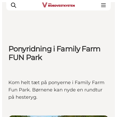
Byer og steder
Ponyridning i Family Farm
Inspirasjon
FUN Park
Events
Overnatting
Planlegg ferien
Kom helt tæt på ponyerne i Family Farm
Fun Park. Børnene kan nyde en rundtur
på hesteryg.