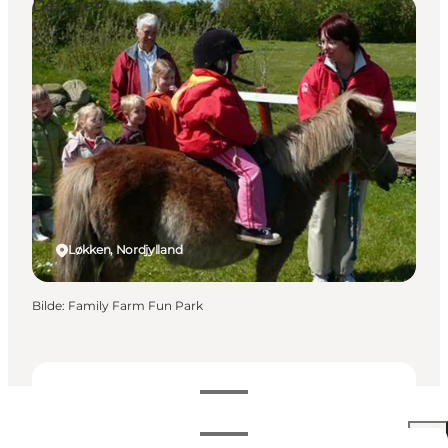
Det sker
Løkken, Nordjylland
Bilde
:
Family Farm Fun Park
Datoer og tider
Datoer og tider
Se priser