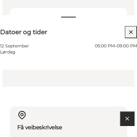
Datoer og tider
Datoer og tider
Gratis
Besøk nettside
12 September
05:00 PM–09:00 PM
Lørdag
Børn, Venner, Min partner, Mig selv
Få veibeskrivelse