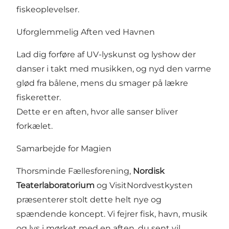
fiskeoplevelser.
Uforglemmelig Aften ved Havnen
Lad dig forføre af UV-lyskunst og lyshow der
danser i takt med musikken, og nyd den varme
glød fra bålene, mens du smager på lækre
fiskeretter.
Dette er en aften, hvor alle sanser bliver
forkælet.
Samarbejde for Magien
Thorsminde Fællesforening,
Nordisk
Teaterlaboratorium
og VisitNordvestkysten
præsenterer stolt dette helt nye og
spændende koncept. Vi fejrer fisk, havn, musik
og lys i mørket med en aften, du sent vil