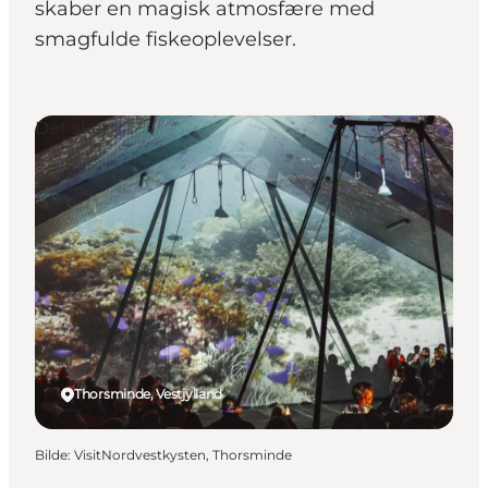
skaber en magisk atmosfære med
smagfulde fiskeoplevelser.
Det sker
Thorsminde, Vestjylland
Bilde
:
VisitNordvestkysten, Thorsminde