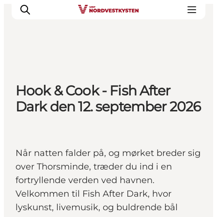
Byer og steder
Hook & Cook - Fish After
Inspirasjon
Dark den 12. september 2026
Events
Overnatting
Planlegg ferien
Når natten falder på, og mørket breder sig
over Thorsminde, træder du ind i en
fortryllende verden ved havnen.
Velkommen til Fish After Dark, hvor
lyskunst, livemusik, og buldrende bål