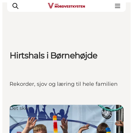
Byer og steder
Hirtshals i Børnehøjde
Inspirasjon
Events
Overnatting
Planlegg ferien
Rekorder, sjov og læring til hele familien
Det sker