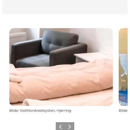
Bilde
:
VisitNordvestkysten, Hjørring
Bilde
:
Forrige
Neste