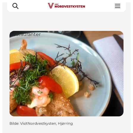
Restauranter
Byer og steder
Inspirasjon
Events
Overnatting
Planlegg ferien
Bilde
:
VisitNordvestkysten, Hjørring