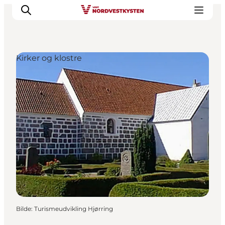
Kirker og klostre
Byer og steder
Inspirasjon
Events
Overnatting
Planlegg ferien
Bilde
:
Turismeudvikling Hjørring